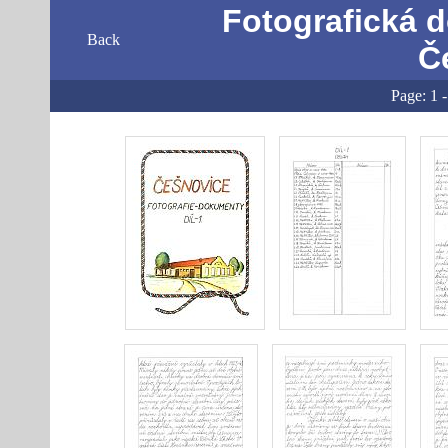
Fotografická 
Back
Č
Page:
1