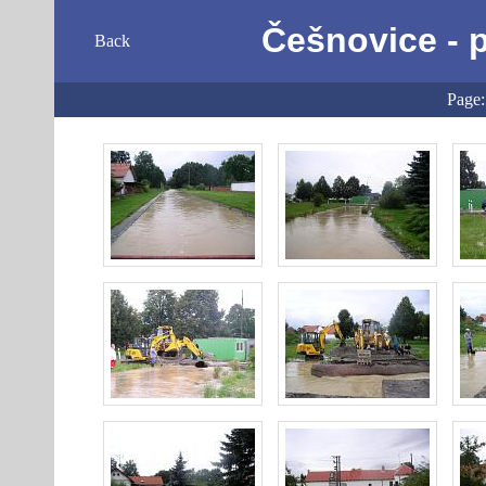
Češnovice - 
Back
Page