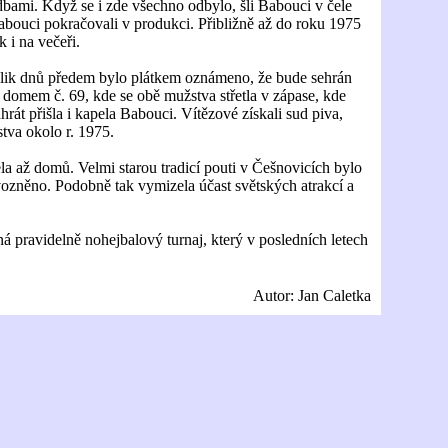
adbami. Když se i zde všechno odbylo, šli Babouci v čele
Babouci pokračovali v produkci. Přibližně až do roku 1975
 i na večeři.
olik dnů předem bylo plátkem oznámeno, že bude sehrán
 domem č. 69, kde se obě mužstva střetla v zápase, kde
rát přišla i kapela Babouci. Vítězové získali sud piva,
stva okolo r. 1975.
 až domů. Velmi starou tradicí pouti v Češnovicích bylo
rovozněno. Podobně tak vymizela účast světských atrakcí a
ná pravidelně nohejbalový turnaj, který v posledních letech
Autor: Jan Caletka