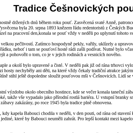
Tradice Češnovických pou
nostně držených dnů během roku pouť. Zasvěcená svaté Anně, patronce 
Vysvěcena byla 20. srpna 1893 knězem řádu redentoristů z Českých Bud
el na pracovní den,konala se pouť vždy v neděli po uplynutí tohoto svá
 velkou pečlivostí. Zatímco hospodyně pekly, vařily, uklízely a upravo
ořádku, neboť i tam se pouťoví hosté rádi zašli podívat. Nutné bylo vča
ejít a pohovořit o tom, co je v jejich rodinách a vesnicích nového.
ple a okolí bylo upravené a čisté. V neděli pak již od rána trhovci vylož
zi hosty nechyběly ani děti, na které vždy čekaly tradiční atrakce jaký
tíně stihl ještě dopoledne sloužit pouťovou mši v Češnovicích. Lidí se v
tní výzdobu okolo obecního hostince, kde se večer konala taneční zába
é, takže vše vypadalo jako přírodní rostlá bariéra. U vstupní branky sm
zábavy zakázány, po roce 1945 byla tradice plně obnovena.
ek, kdy kapela Babouci chodila v neděli, v den pouti, od rána od stavení
o jediné, které by Babouci neuměli zahrát. Pro lepší kontakt mezi kapelo