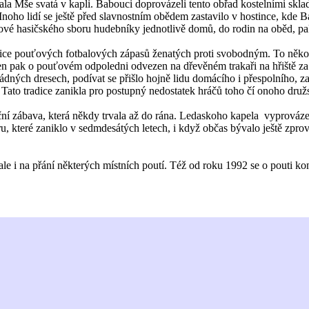
ínala Mše svatá v kapli. Babouci doprovázeli tento obřad kostelními skl
 Mnoho lidí se ještě před slavnostním obědem zastavilo v hostince, kde 
nové hasičského sboru hudebníky jednotlivě domů, do rodin na oběd, pak
radice pouťových fotbalových zápasů ženatých proti svobodným. To něk
ten pak o pouťovém odpoledni odvezen na dřevěném trakaři na hřiště za
ádných dresech, podívat se přišlo hojně lidu domácího i přespolního, zah
. Tato tradice zanikla pro postupný nedostatek hráčů toho čí onoho druž
 zábava, která někdy trvala až do rána. Ledaskoho kapela vyprovázela
boru, které zaniklo v sedmdesátých letech, i když občas bývalo ještě zp
ale i na přání některých místních poutí. Též od roku 1992 se o pouti ko