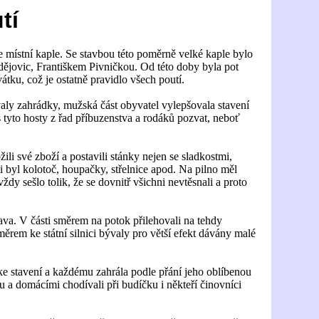
tí
místní kaple. Se stavbou této poměrně velké kaple bylo
ějovic, Františkem Pivničkou. Od této doby byla pot
tku, což je ostatně pravidlo všech poutí.
valy zahrádky, mužská část obyvatel vylepšovala stavení
s tyto hosty z řad příbuzenstva a rodáků pozvat, neboť
ili své zboží a postavili stánky nejen se sladkostmi,
mi byl kolotoč, houpačky, střelnice apod. Na pilno měl
ždy sešlo tolik, že se dovnitř všichni nevtěsnali a proto
va. V části směrem na potok přilehovali na tehdy
ěrem ke státní silnici bývaly pro větší efekt dávány malé
 ke stavení a každému zahrála podle přání jeho oblíbenou
u a domácími chodívali při budíčku i někteří činovníci