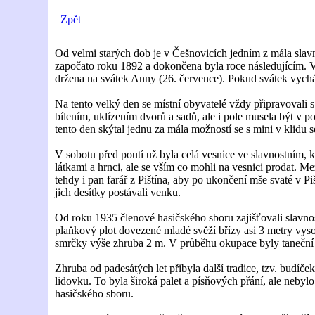
Zpět
Od velmi starých dob je v Češnovicích jedním z mála slav
započato roku 1892 a dokončena byla roce následujícím. 
držena na svátek Anny (26. července). Pokud svátek vycház
Na tento velký den se místní obyvatelé vždy připravovali s
bílením, uklízením dvorů a sadů, ale i pole musela být v p
tento den skýtal jednu za mála možností se s mini v klidu s
V sobotu před poutí už byla celá vesnice ve slavnostním, ka
látkami a hrnci, ale se vším co mohli na vesnici prodat. Me
tehdy i pan farář z Pištína, aby po ukončení mše svaté v Piš
jich desítky postávali venku.
Od roku 1935 členové hasičského sboru zajišťovali slavnos
plaňkový plot dovezené mladé svěží břízy asi 3 metry vysok
smrčky výše zhruba 2 m. V průběhu okupace byly taneční 
Zhruba od padesátých let přibyla další tradice, tzv. budíč
lidovku. To byla široká palet a písňových přání, ale nebyl
hasičského sboru.