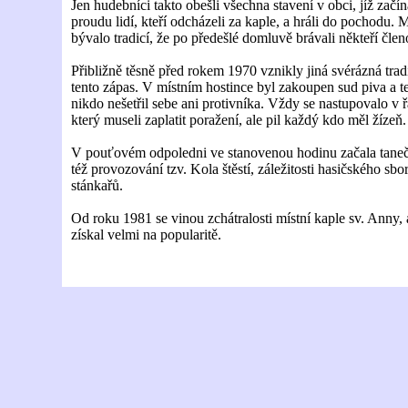
Jen hudebníci takto obešli všechna stavení v obci, jíž zač
proudu lidí, kteří odcházeli za kaple, a hráli do pochodu.
bývalo tradicí, že po předešlé domluvě brávali někteří čle
Přibližně těsně před rokem 1970 vznikly jiná svérázná t
tento zápas. V místním hostince byl zakoupen sud piva a 
nikdo nešetřil sebe ani protivníka. Vždy se nastupovalo v ř
který museli zaplatit poražení, ale pil každý kdo měl žízeň
V pouťovém odpoledni ve stanovenou hodinu začala taneční
též provozování tzv. Kola štěstí, záležitosti hasičského s
stánkařů.
Od roku 1981 se vinou zchátralosti místní kaple sv. Anny, 
získal velmi na popularitě.