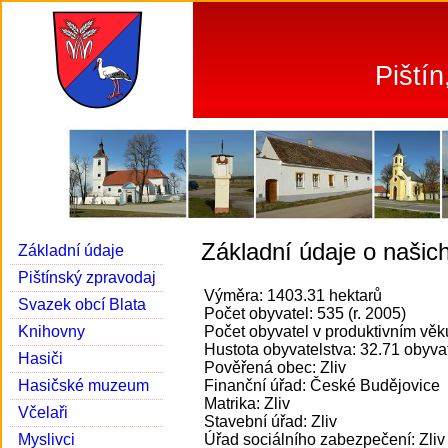
Piští
Základní údaje o našic
Základní údaje
Pištínský zpravodaj
Výměra: 1403.31 hektarů
Svazek obcí Blata
Počet obyvatel: 535 (r. 2005)
Knihovny
Počet obyvatel v produktivním věku
Hustota obyvatelstva: 32.71 obyvat
Hasiči
Pověřená obec: Zliv
Hasičské muzeum
Finanční úřad: České Budějovice
Matrika: Zliv
Včelaři
Stavební úřad: Zliv
Myslivci
Úřad sociálního zabezpečení: Zliv