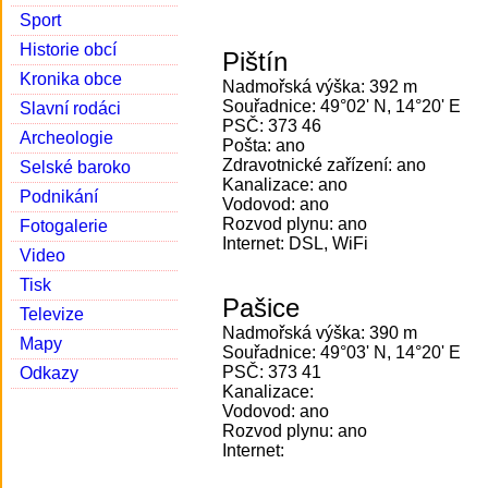
Sport
Historie obcí
Pištín
Kronika obce
Nadmořská výška: 392 m
Souřadnice: 49°02' N, 14°20' E
Slavní rodáci
PSČ: 373 46
Archeologie
Pošta: ano
Zdravotnické zařízení: ano
Selské baroko
Kanalizace: ano
Podnikání
Vodovod: ano
Rozvod plynu: ano
Fotogalerie
Internet: DSL, WiFi
Video
Tisk
Pašice
Televize
Nadmořská výška: 390 m
Mapy
Souřadnice: 49°03' N, 14°20' E
PSČ: 373 41
Odkazy
Kanalizace:
Vodovod: ano
Rozvod plynu: ano
Internet: