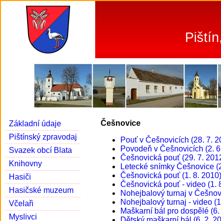
Piští
Češnovice
Základní údaje
Pištínský zpravodaj
Pouť v Češnovicích (28. 7. 2
Povodeň v Češnovicích (2. 6
Svazek obcí Blata
Češnovická pouť (29. 7. 201
Knihovny
Letecké snímky Češnovice (
Češnovická pouť (1. 8. 2010
Hasiči
Češnovická pouť - video (1. 
Hasičské muzeum
Nohejbalový turnaj v Češnovi
Nohejbalový turnaj - video (1
Včelaři
Maškarní bál pro dospělé (6.
Myslivci
Dětský maškarní bál (6. 2. 2