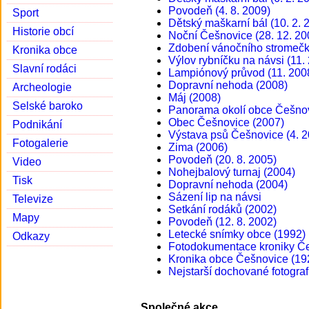
Povodeň (4. 8. 2009)
Sport
Dětský maškarní bál (10. 2. 
Historie obcí
Noční Češnovice (28. 12. 20
Zdobení vánočního stromečku
Kronika obce
Výlov rybníčku na návsi (11.
Slavní rodáci
Lampiónový průvod (11. 200
Dopravní nehoda (2008)
Archeologie
Máj (2008)
Selské baroko
Panorama okolí obce Češnov
Obec Češnovice (2007)
Podnikání
Výstava psů Češnovice (4. 2
Fotogalerie
Zima (2006)
Povodeň (20. 8. 2005)
Video
Nohejbalový turnaj (2004)
Tisk
Dopravní nehoda (2004)
Sázení lip na návsi
Televize
Setkání rodáků (2002)
Mapy
Povodeň (12. 8. 2002)
Letecké snímky obce (1992)
Odkazy
Fotodokumentace kroniky Če
Kronika obce Češnovice (19
Nejstarší dochované fotograf
Společné akce